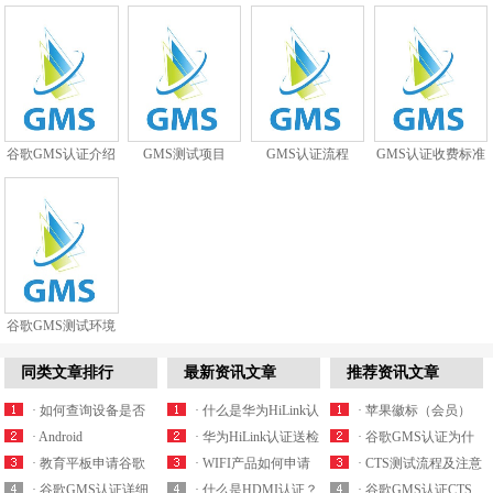
谷歌GMS认证介绍
GMS测试项目
GMS认证流程
GMS认证收费标准
谷歌GMS测试环境
搭建
同类文章排行
最新资讯文章
推荐资讯文章
· 如何查询设备是否
· 什么是华为HiLink认
· 苹果徽标（会员）
获得谷歌GMS认证授
· Android
证？HiLink认证怎么
· 华为HiLink认证送检
AirPlay2认证怎么办
· 谷歌GMS认证为什
权？
GMS（cts/gts/cts-v）
· 教育平板申请谷歌
办理？
样机有什么要求？
· WIFI产品如何申请
理？
么要去3PL实验室测
· CTS测试流程及注意
认证测试工具及测试
GMS认证一定要获得
· 谷歌GMS认证详细
华为HiLink认证？
· 什么是HDMI认证？
试？
事项
· 谷歌GMS认证CTS