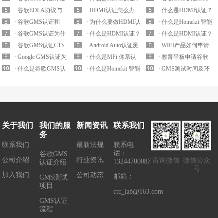
环境要求
EDLA协议吗？
认证流程介绍
· 谷歌EDLA协议与
如何查询HDMI协会
· HDMI认证怎么办
测试之GTS测试有什
· 什么是HDMI认证？
MADA协议有什么区
· 谷歌GMS认证和
会员？
理？哪家实验室可以
· 为什么要做HDMI认
么区别？
HDMI认证测试要求
· 什么是Homekit 智能
别？
MADA协议有什么关
· 谷歌GMS认证为什
办理HDMI认证？
证？不申请HDMI认
· 什么是HDMI认证？
有哪些？
家居认证？
· 什么是HDMI认证？
系？申请GMS认证必
么要去3PL实验室测
· 谷歌GMS认证CTS
证有什么处罚？
HDMI认证测试要求
· Android Auto认证测
如何查询HDMI协会
· WIFI产品如何申请
须要协议吗？
试？
测试之GTS测试有什
· Google GMS认证为
有哪些？
试内容有哪些？
· 什么是MFi 体系认
会员？
华为HiLink认证？
· 教育平板申请谷歌
么区别？
什么要强制性要求？
· 什么是谷歌GMS认
证？
· 什么是Homekit 智能
GMS认证一定要获得
· GMS测试时间及环
证MADA协议？
家居认证？
EDLA协议吗？
境要求
关于我们
我们的服
新闻资讯
联系我们
务
联系我们
最新法规
联系电
话：
谷歌GMS
公司介绍
行业资讯
咨询微信
微信公众
13244700087
认证介绍
号
加入我们
公司动态
邮箱：
GMS测试
项目
ctc_lab@163.com
GMS认证
流程