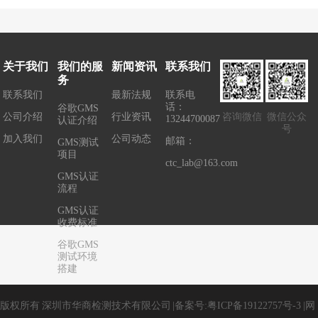
证CTS Verifier？
家居认证？
须要协议吗？
证？
关于我们
我们的服
新闻资讯
联系我们
务
联系我们
最新法规
联系电
话：
谷歌GMS
公司介绍
行业资讯
咨询微信
微信公众
13244700087
认证介绍
号
加入我们
公司动态
邮箱：
GMS测试
项目
ctc_lab@163.com
GMS认证
流程
GMS认证
收费标准
谷歌GMS
测试环境
搭建
版权所有
深圳市华商检测技术有限公司
|
备案号:
粤ICP备19122757号-3
|
网