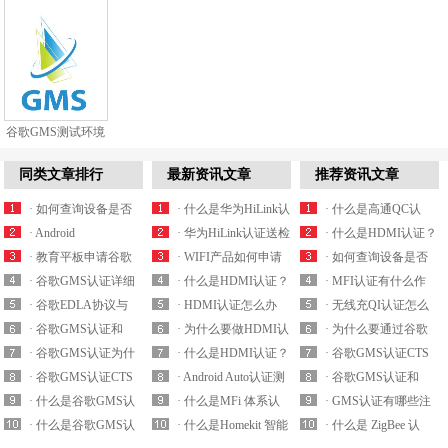
谷歌GMS测试环境
搭建
同类文章排行
最新资讯文章
推荐资讯文章
· 如何查询设备是否
· 什么是华为HiLink认
· 什么是高通QC认
获得谷歌GMS认证授
· Android
证？HiLink认证怎么
· 华为HiLink认证送检
证？
· 什么是HDMI认证？
权？
GMS（cts/gts/cts-v）
· 教育平板申请谷歌
办理？
样机有什么要求？
· WIFI产品如何申请
HDMI认证测试要求
· 如何查询设备是否
认证测试工具及测试
GMS认证一定要获得
· 谷歌GMS认证详细
华为HiLink认证？
· 什么是HDMI认证？
有哪些？
获得谷歌GMS认证授
· MFI认证有什么作
环境要求
EDLA协议吗？
认证流程介绍
· 谷歌EDLA协议与
如何查询HDMI协会
· HDMI认证怎么办
权？
用？MFI认证如何查
· 无线充QI认证怎么
MADA协议有什么区
· 谷歌GMS认证和
会员？
理？哪家实验室可以
· 为什么要做HDMI认
询？
办理？哪家机构有QI
· 为什么要通过谷歌
别？
MADA协议有什么关
· 谷歌GMS认证为什
办理HDMI认证？
证？不申请HDMI认
· 什么是HDMI认证？
认证授权?
GMS认证？
· 谷歌GMS认证CTS
系？申请GMS认证必
么要去3PL实验室测
· 谷歌GMS认证CTS
证有什么处罚？
HDMI认证测试要求
· Android Auto认证测
测试流程
· 谷歌GMS认证和
须要协议吗？
试？
测试之GTS测试有什
· 什么是谷歌GMS认
有哪些？
试内容有哪些？
· 什么是MFi 体系认
MADA协议有什么关
· GMS认证有哪些注
么区别？
证MADA协议？
· 什么是谷歌GMS认
证？
· 什么是Homekit 智能
系？申请GMS认证必
意事项 ？
· 什么是 ZigBee 认