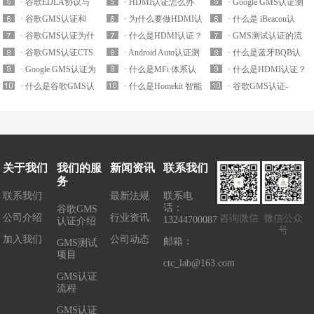
环境要求
EDLA协议吗？
认证流程介绍
· 谷歌EDLA协议与
如何查询HDMI协会
· HDMI认证怎么办
料?
哪家实验室可以测试
· Google GMS认证测
MADA协议有什么区
· 谷歌GMS认证和
会员？
理？哪家实验室可以
· 为什么要做HDMI认
MTBF认证？
试环境搭建要求
· 什么是 iBeacon认
别？
MADA协议有什么关
· 谷歌GMS认证为什
办理HDMI认证？
证？不申请HDMI认
· 什么是HDMI认证？
证？
· GMS测试认证的流
系？申请GMS认证必
么要去3PL实验室测
· 谷歌GMS认证CTS
证有什么处罚？
HDMI认证测试要求
· Android Auto认证测
程
· 什么是蓝牙BQB认
须要协议吗？
试？
测试之GTS测试有什
· Google GMS认证为
有哪些？
试内容有哪些？
· 什么是MFi 体系认
证？BQB认证测试哪
· 什么是HDMI认证？
么区别？
什么要强制性要求？
· 什么是谷歌GMS认
证？
· 什么是Homekit 智能
些项目？
如何查询HDMI协会
· 谷歌GMS认证-
证MADA协议？
家居认证？
会员？
Android VTS测试
关于我们
我们的服
新闻资讯
联系我们
务
联系我们
最新法规
联系电
话：
谷歌GMS
公司介绍
行业资讯
咨询微信
微信公众
13244700087
认证介绍
号
加入我们
公司动态
邮箱：
GMS测试
项目
ctc_lab@163.com
GMS认证
流程
GMS认证