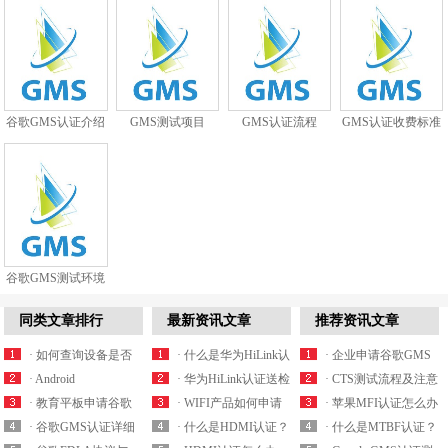
谷歌GMS认证介绍
GMS测试项目
GMS认证流程
GMS认证收费标准
谷歌GMS测试环境
搭建
同类文章排行
最新资讯文章
推荐资讯文章
· 如何查询设备是否
· 什么是华为HiLink认
· 企业申请谷歌GMS
获得谷歌GMS认证授
· Android
证？HiLink认证怎么
· 华为HiLink认证送检
认证有什么作用？
· CTS测试流程及注意
权？
GMS（cts/gts/cts-v）
· 教育平板申请谷歌
办理？
样机有什么要求？
· WIFI产品如何申请
事项
· 苹果MFI认证怎么办
认证测试工具及测试
GMS认证一定要获得
· 谷歌GMS认证详细
华为HiLink认证？
· 什么是HDMI认证？
理？需要提供哪些资
· 什么是MTBF认证？