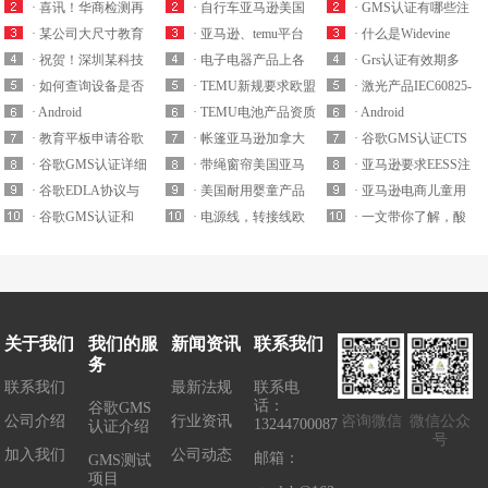
日谷歌GMS认证
· 喜讯！华商检测再
池美国亚马逊UL
· 自行车亚马逊美国
可以申请医疗器械欧
· GMS认证有哪些注
Android 13的new
次获得外接屏显设备
· 某公司大尺寸教育
2271周期多久？
站上架要求上传16
· 亚马逊、temu平台
代？
意事项 ？
· 什么是Widevine
product窗口关闭
安卓13
平板通过华商检测成
· 祝贺！深圳某科技
CFR 1512和GCC认证
欧洲站强制要求提供
· 电子电器产品上各
Key？
· Grs认证有效期多
GMS（EDLA）认证
功提交谷歌gms/edla
公司外接屏显设备成
· 如何查询设备是否
怎么收费？
轻型电动车锂电池EN
跨境平台欧盟CE-
· TEMU新规要求欧盟
久？主要审核企业哪
· 激光产品IEC60825-
协议Sublicense审核
功通过谷歌
获得谷歌GMS认证授
· Android
50604-1认证哪家实验
LVD/EMC/RED合规
站带电池产品需提交
· TEMU电池产品资质
些要求？
1测试要求有哪些?
· Android
GMS（EDLA...
权？
GMS（cts/gts/cts-v）
· 教育平板申请谷歌
室可以办理？
及产品标签有什么要
CE-Battery资质白名单
解读之MSDS-
· 帐篷亚马逊加拿大
GMS（cts/gts/cts-v）
· 谷歌GMS认证CTS
认证测试工具及测试
GMS认证一定要获得
· 谷歌GMS认证详细
求？
实验室有哪些？
Battery/UN 38.3/Air
站合规SOR/2024-217
· 带绳窗帘美国亚马
认证测试工具及测试
测试之GTS测试有什
· 亚马逊要求EESS注
环境要求
EDLA协议吗？
认证流程介绍
· 谷歌EDLA协议与
Transport Report哪家
测试要求有哪些？
逊/temu合规要求
· 美国耐用婴童产品
环境要求
么区别？
册和ACMA注册是什
· 亚马逊电商儿童用
MADA协议有什么区
· 谷歌GMS认证和
比较便宜?
ANSI/WCMA A 100.
CPC认证要求提供16
· 电源线，转接线欧
么？RCM认证产品怎
品CPC警告语要求有
· 一文带你了解，酸
别？
MADA协议有什么关
1-2022哪家实验室可
CFR 1130注册卡周期
洲亚马逊/TEMU合规
么分等级？
哪些？哪里可以查
性罐头类食品FDA认
系？申请GMS认证必
以办理？
多久怎么办理？
CE认证EN50525哪里
询？
证要求
须要协议吗？
可以办理？
关于我们
我们的服
新闻资讯
联系我们
务
联系我们
最新法规
联系电
话：
谷歌GMS
公司介绍
行业资讯
咨询微信
微信公众
13244700087
认证介绍
号
加入我们
公司动态
邮箱：
GMS测试
项目