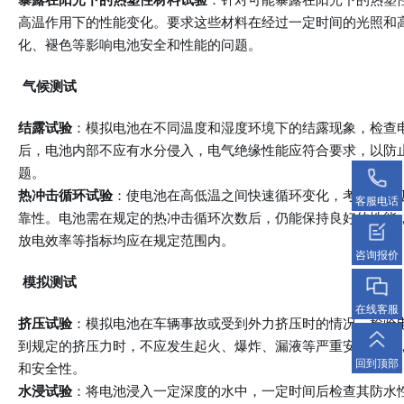
高温作用下的性能变化。要求这些材料在经过一定时间的光照和
化、褪色等影响电池安全和性能的问题。
气候测试
结露试验
：模拟电池在不同温度和湿度环境下的结露现象，检查
后，电池内部不应有水分侵入，电气绝缘性能应符合要求，以防
题。
热冲击循环试验
：使电池在高低温之间快速循环变化，考验其在
客服电话
靠性。电池需在规定的热冲击循环次数后，仍能保持良好的性能
放电效率等指标均应在规定范围内。
咨询报价
模拟测试
在线客服
挤压试验
：模拟电池在车辆事故或受到外力挤压时的情况，检验
到规定的挤压力时，不应发生起火、爆炸、漏液等严重安全事故
回到顶部
和安全性。
水浸试验
：将电池浸入一定深度的水中，一定时间后检查其防水