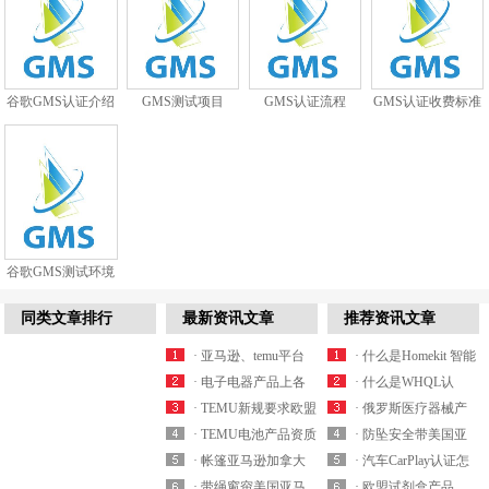
谷歌GMS认证介绍
GMS测试项目
GMS认证流程
GMS认证收费标准
谷歌GMS测试环境
搭建
同类文章排行
最新资讯文章
推荐资讯文章
· 亚马逊、temu平台
· 什么是Homekit 智能
欧洲站强制要求提供
· 电子电器产品上各
家居认证？
· 什么是WHQL认
轻型电动车锂电池EN
跨境平台欧盟CE-
· TEMU新规要求欧盟
证？
· 俄罗斯医疗器械产
50604-1认证哪家实验
LVD/EMC/RED合规
站带电池产品需提交
· TEMU电池产品资质
品Roszdravnadzor认证
· 防坠安全带美国亚
室可以办理？
及产品标签有什么要
CE-Battery资质白名单
解读之MSDS-
· 帐篷亚马逊加拿大
好办吗？需要提供什
马逊合规认证
· 汽车CarPlay认证怎
求？
实验室有哪些？
Battery/UN 38.3/Air
站合规SOR/2024-217
· 带绳窗帘美国亚马
么资料？
ANSI/ASSE Z359.11
么办理？ 汽车CarPlay
· 欧盟试剂盒产品