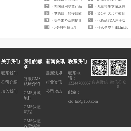
Transport Report哪家
测试要求有哪些？
逊/temu合规要求
· 美国耐用婴童产品
怎么办理？如何收
认证具体流程
IVDR认证如何分类?
· 儿童救生衣游泳辅
比较便宜?
ANSI/WCMA A 100.
CPC认证要求提供16
· 电源线，转接线欧
费？
要求是什么？
助设备亚马逊EN
· 某公司大尺寸教育
1-2022哪家实验室可
CFR 1130注册卡周期
洲亚马逊/TEMU合规
· 安全带坠落防护亚
13138-1是什么？国内
平板通过华商检测成
· 化妆品FDA注册负
以办理？
多久怎么办理？
CE认证EN50525哪里
马逊日本站
· 5 分钟拆解 EN
有实验室可以发证吗?
功提交谷歌gms/edla
责人的责任有哪些？
· 什么是华为HiLink认
可以办理？
JIST8165:2018怎么办
13120 防勒死标准亚
协议Sublicense审核
证？HiLink认证怎么
理？
马逊百叶窗绳长设计
办理？
与儿童安全合规
关于我们
我们的服
新闻资讯
联系我们
务
联系我们
最新法规
联系电
话：
谷歌GMS
公司介绍
行业资讯
咨询微信
微信公众
13244700087
认证介绍
号
加入我们
公司动态
邮箱：
GMS测试
项目
ctc_lab@163.com
GMS认证
流程
GMS认证
收费标准