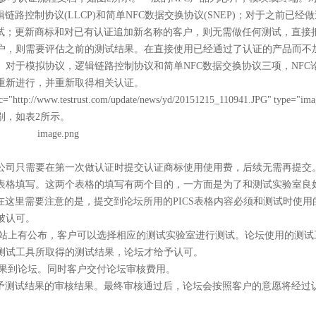
路控制协议(LLCP)和简单NFC数据交换协议(SNEP)；对于之前已经
测试；更新商标和对已有认证追加新名称的客户，则无需做任何测试，直接
户，则需要评估之前的测试结果。在直接使用已经通过了认证的产品而不
对于模拟协议，逻辑链路控制协议和简单NFC数据交换协议三项，NFC
重新进行，并重新取得相关认证。
c="http://www.testrust.com/update/news/yd/20151215_110941.JPG" type="im
别，如表2所示。
公司只需要在第一次做认证时提交认证商标使用使用费，后续无需再提交
IXIT表格填写。这两个表格的填写有两个目的，一方面是为了和测试实验室良
这里需要注意的是，提交到论坛所用的PICS表格内容必须和测试时使用的
被认可。
网站上有公布，客户可以选择相应的测试实验室进行测试。论坛使用的测试
测试工具所取得的测试结果，论坛才给予认可。
结果到论坛。同时客户交付论坛审核费用。
)给予测试结果的审核结果。最终审核通过后，论坛会按照客户的意愿将经过