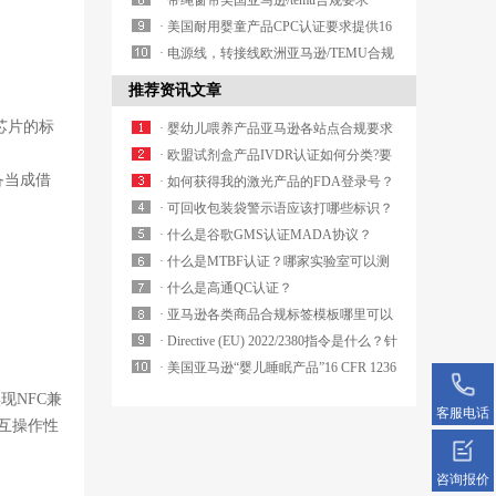
比较便宜?
测试要求有哪些？
· 带绳窗帘美国亚马逊/temu合规要求
ANSI/WCMA A 100. 1-2022哪家实验室可
· 美国耐用婴童产品CPC认证要求提供16
以办理？
CFR 1130注册卡周期多久怎么办理？
· 电源线，转接线欧洲亚马逊/TEMU合规
CE认证EN50525哪里可以办理？
推荐资讯文章
芯片的标
· 婴幼儿喂养产品亚马逊各站点合规要求
有哪些？对产品有什么要求？
· 欧盟试剂盒产品IVDR认证如何分类?要
备当成借
求是什么？
· 如何获得我的激光产品的FDA登录号？
· 可回收包装袋警示语应该打哪些标识？
去哪里可以查询？
· 什么是谷歌GMS认证MADA协议？
· 什么是MTBF认证？哪家实验室可以测
试MTBF认证？
· 什么是高通QC认证？
· 亚马逊各类商品合规标签模板哪里可以
下载？
· Directive (EU) 2022/2380指令是什么？针
对产品有哪些？
· 美国亚马逊“婴儿睡眠产品”16 CFR 1236
是什么？周期多久？
现NFC兼
客服电话
互操作性
咨询报价