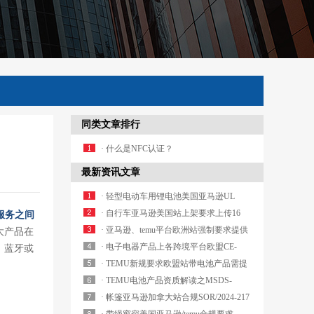
同类文章排行
· 什么是NFC认证？
最新资讯文章
· 轻型电动车用锂电池美国亚马逊UL
2271周期多久？
· 自行车亚马逊美国站上架要求上传16
和服务之间
CFR 1512和GCC认证怎么收费？
· 亚马逊、temu平台欧洲站强制要求提供
大产品在
轻型电动车锂电池EN 50604-1认证哪家实
· 电子电器产品上各跨境平台欧盟CE-
、蓝牙或
验室可以办理？
LVD/EMC/RED合规及产品标签有什么要
· TEMU新规要求欧盟站带电池产品需提
求？
交CE-Battery资质白名单实验室有哪些？
· TEMU电池产品资质解读之MSDS-
Battery/UN 38.3/Air Transport Report哪家
· 帐篷亚马逊加拿大站合规SOR/2024-217