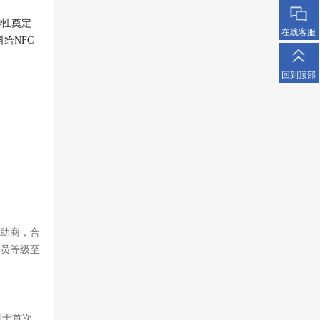
作性奠定
在线客服
给NFC
回到顶部
赞助商，合
会员等级至
对于首次