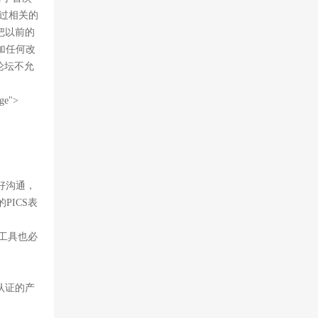
做过相关的
把以前的
加任何改
论坛不允
age">
。
好沟通，
PICS表
工具也必
认证的产