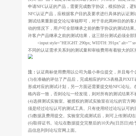
申请NFC认证的产品，需要完成数字协议，模拟协议，逻辑链
NFC认证产品，应根据客户目的及要求进行具体的认证
测试结果重新提交论坛审核即可，对于非此两种目的的客
动的情况下，用户可全部继承之前的数字协议的测试结果。
许客户产品继承之前的测试结果，这三部分测试必须全部
<input style="HEIGHT: 290px; WIDTH: 391px" alt="" sr
不同的认证需求关系到的测试量和审核费用有着较大的区
注：
认证商标使用费用以公司为最小单位提交，并且每个
(3)在准确的评估了产品后，完成相应的PICS表格及P
形成对应的测试计划，另一方面还需要提交给NFC论坛。在
格内容一致，否则论坛一经发现，则对所有的测试结果不
(4)选择测试实验室。被授权的测试实验室在论坛的官方
须是经过论坛认可的测试工具。只有使用经过论坛认可的
(5)数据及费用提交。实验室完成测试后，则可上传测试
(6)取得证书。论坛在数据提交完整后的10天内(日历日
品信息列到论坛官网上面。