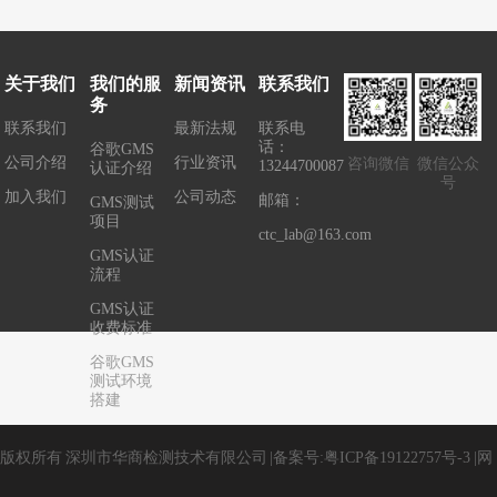
以办理？
多久怎么办理？
CE认证EN50525哪里
足ISO17025资质要求
可以办理？
关于我们
我们的服
新闻资讯
联系我们
务
联系我们
最新法规
联系电
话：
谷歌GMS
公司介绍
行业资讯
咨询微信
微信公众
13244700087
认证介绍
号
加入我们
公司动态
邮箱：
GMS测试
项目
ctc_lab@163.com
GMS认证
流程
GMS认证
收费标准
谷歌GMS
测试环境
搭建
版权所有
深圳市华商检测技术有限公司
|
备案号:
粤ICP备19122757号-3
|
网