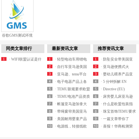
谷歌GMS测试环境
搭建
同类文章排行
最新资讯文章
推荐资讯文章
· WIFI联盟认证是什
· 轻型电动车用锂电
· 防坠安全带美国亚
么？WIFI联盟认证怎
池美国亚马逊UL
· 自行车亚马逊美国
马逊合规认证
· 亚马逊便携式火
么办理？
2271周期多久？
站上架要求上传16
· 亚马逊、temu平台
ANSI/ASSE Z359.11
炉、户外烧烤架等产
· 婴幼儿喂养产品亚
CFR 1512和GCC认证
欧洲站强制要求提供
· 电子电器产品上各
怎么办理？如何收
品美国站合规要求
马逊各站点合规要求
· 5 分钟拆解 EN
怎么收费？
轻型电动车锂电池EN
跨境平台欧盟CE-
· TEMU新规要求欧盟
费？
ASTM F3363-19是什
有哪些？对产品有什
13120 防勒死标准亚
· Directive (EU)
50604-1认证哪家实验
LVD/EMC/RED合规
站带电池产品需提交
· TEMU电池产品资质
么？一起看看
么要求？
马逊百叶窗绳长设计
2022/2380指令是什
· 床旁婴儿床亚马逊
室可以办理？
及产品标签有什么要
CE-Battery资质白名单
解读之MSDS-
· 帐篷亚马逊加拿大
与儿童安全合规
么？针对产品有哪
美国站ASTM F2906-
· 什么是欧盟包装指
求？
实验室有哪些？
Battery/UN 38.3/Air
站合规SOR/2024-217
· 带绳窗帘美国亚马
些？
16是什么？强制要做
令？包装指令在欧洲
· 珠宝首饰TEMU要求
Transport Report哪家
测试要求有哪些？
逊/temu合规要求
· 美国耐用婴童产品
吗？
是强制的吗?
提交RSL Report怎么
· 一篇文章带你了
比较便宜?
ANSI/WCMA A 100.
CPC认证要求提供16
· 电源线，转接线欧
申请系列?周期多久？
解，什么是医疗器械
· 喜报！华商检测荣
1-2022哪家实验室可
CFR 1130注册卡周期
洲亚马逊/TEMU合规
可以加急吗？
Basic-UDI？
获国家CNAS认可满